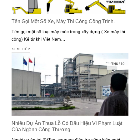
Tên Gọi Một Số Xe, Máy Thi Công Công Trình.
Tên gọi một số loại máy móc trong xây dựng ( Xe máy thi
công) Kể từ khi Việt Nam…
XEM TIẾP
TH6
/
10
Nhiều Dự Án Thua Lỗ Có Dấu Hiệu Vi Phạm Luật
Của Ngành Công Thương
Ngoài vụ án tại PVTex, cơ quan điều tra cũng kiến nghị