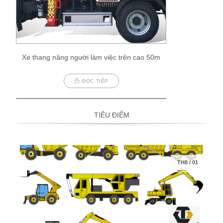
Xe thang nâng người làm việc trên cao 50m
ĐỌC TIẾP
TIÊU ĐIỂM
TH8
/
01