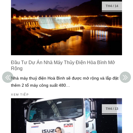
TH4
/
14
Đầu Tư Dự Án Nhà Máy Thủy Điện Hòa Bình Mở
Rộng
Nhà máy thuỷ điện Hoà Bình sẽ được mở rộng và lắp đặt
thêm 2 tổ máy công suất 480…
XEM TIẾP
TH4
/
13