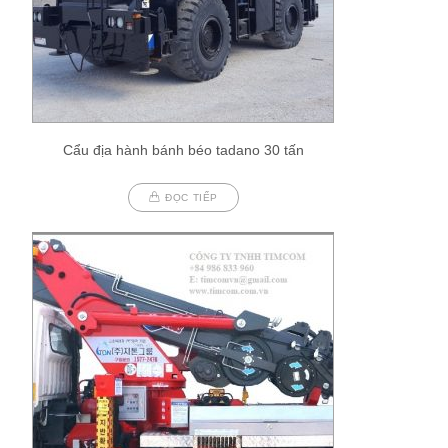
Cẩu địa hành bánh béo tadano 30 tấn
ĐỌC TIẾP