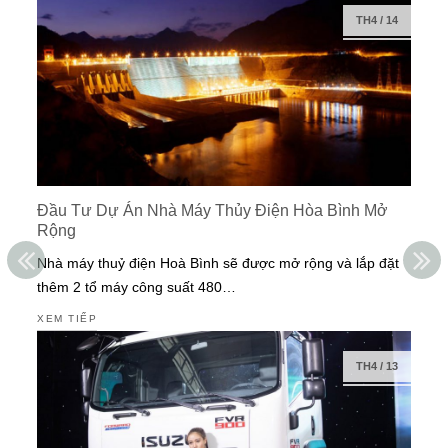
TH4
/
14
Đầu Tư Dự Án Nhà Máy Thủy Điện Hòa Bình Mở
Rộng
Nhà máy thuỷ điện Hoà Bình sẽ được mở rộng và lắp đặt
thêm 2 tổ máy công suất 480…
XEM TIẾP
TH4
/
13