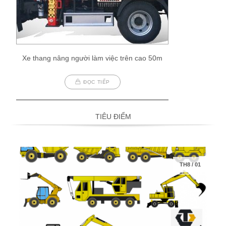
Xe thang nâng người làm việc trên cao 50m
ĐỌC TIẾP
TIÊU ĐIỂM
TH8
/
01