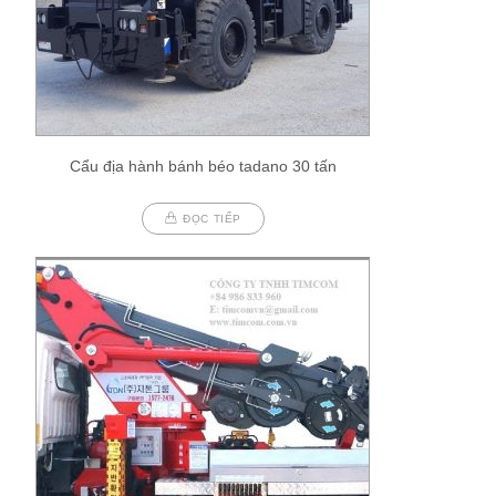
Cẩu địa hành bánh béo tadano 30 tấn
ĐỌC TIẾP