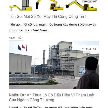
Tên Gọi Một Số Xe, Máy Thi Công Công Trình.
Tên gọi một số loại máy móc trong xây dựng ( Xe máy thi
công) Kể từ khi Việt Nam…
XEM TIẾP
TH6
/
10
Nhiều Dự Án Thua Lỗ Có Dấu Hiệu Vi Phạm Luật
Của Ngành Công Thương
Ngoài vụ án tại PVTex, cơ quan điều tra cũng kiến nghị