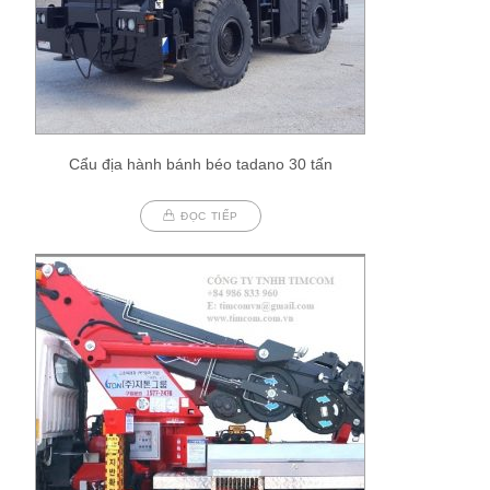
Cẩu địa hành bánh béo tadano 30 tấn
ĐỌC TIẾP