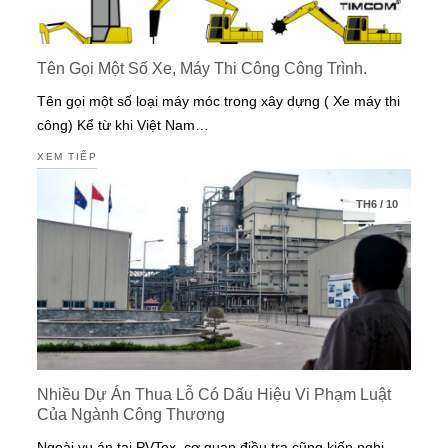
Tên Gọi Một Số Xe, Máy Thi Công Công Trình.
Tên gọi một số loại máy móc trong xây dựng ( Xe máy thi
công) Kể từ khi Việt Nam…
XEM TIẾP
TH6
/
10
Nhiều Dự Án Thua Lỗ Có Dấu Hiệu Vi Phạm Luật
Của Ngành Công Thương
Ngoài vụ án tại PVTex, cơ quan điều tra cũng kiến nghị