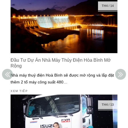
TH4
/
14
Đầu Tư Dự Án Nhà Máy Thủy Điện Hòa Bình Mở
Rộng
Nhà máy thuỷ điện Hoà Bình sẽ được mở rộng và lắp đặt
thêm 2 tổ máy công suất 480…
XEM TIẾP
TH4
/
13