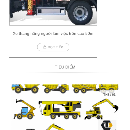
Xe thang nâng người làm việc trên cao 50m
ĐỌC TIẾP
TIÊU ĐIỂM
TH8
/
01