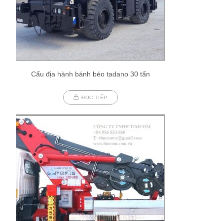
Cẩu địa hành bánh béo tadano 30 tấn
ĐỌC TIẾP