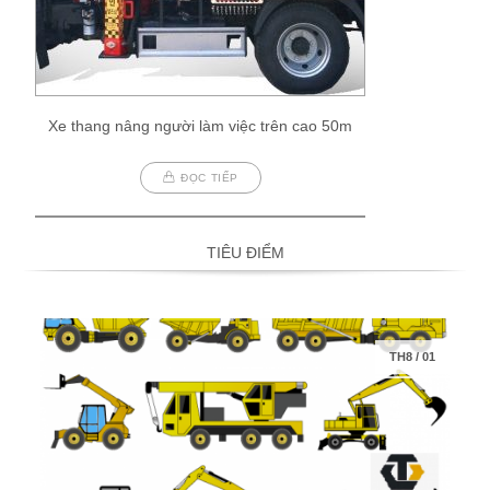
Xe thang nâng người làm việc trên cao 50m
ĐỌC TIẾP
TIÊU ĐIỂM
TH8
/
01