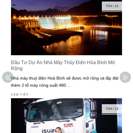
TH4
/
14
Đầu Tư Dự Án Nhà Máy Thủy Điện Hòa Bình Mở
Rộng
Nhà máy thuỷ điện Hoà Bình sẽ được mở rộng và lắp đặt
thêm 2 tổ máy công suất 480…
XEM TIẾP
TH4
/
13