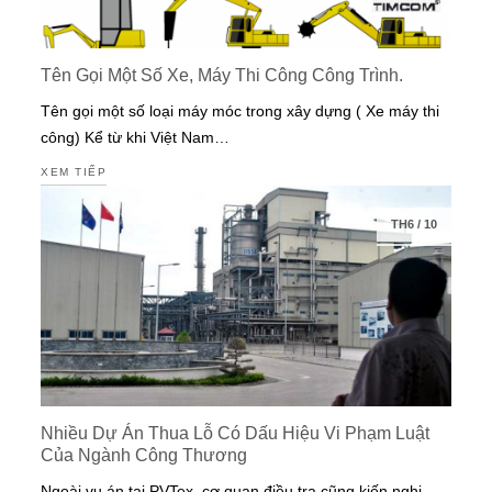
Tên Gọi Một Số Xe, Máy Thi Công Công Trình.
Tên gọi một số loại máy móc trong xây dựng ( Xe máy thi
công) Kể từ khi Việt Nam…
XEM TIẾP
TH6
/
10
Nhiều Dự Án Thua Lỗ Có Dấu Hiệu Vi Phạm Luật
Của Ngành Công Thương
Ngoài vụ án tại PVTex, cơ quan điều tra cũng kiến nghị