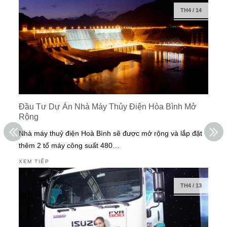
TH4
/
14
Đầu Tư Dự Án Nhà Máy Thủy Điện Hòa Bình Mở
Rộng
Nhà máy thuỷ điện Hoà Bình sẽ được mở rộng và lắp đặt
thêm 2 tổ máy công suất 480…
XEM TIẾP
TH4
/
13