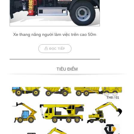
Xe thang nâng người làm việc trên cao 50m
ĐỌC TIẾP
TIÊU ĐIỂM
TH8
/
01