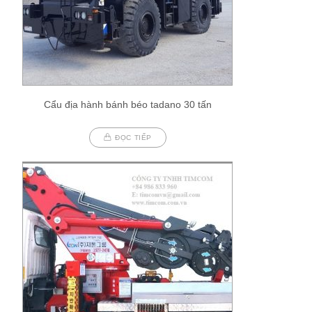
Cẩu địa hành bánh béo tadano 30 tấn
ĐỌC TIẾP