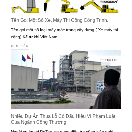
Tên Gọi Một Số Xe, Máy Thi Công Công Trình.
Tên gọi một số loại máy móc trong xây dựng ( Xe máy thi
công) Kể từ khi Việt Nam…
XEM TIẾP
TH6
/
10
Nhiều Dự Án Thua Lỗ Có Dấu Hiệu Vi Phạm Luật
Của Ngành Công Thương
Ngoài vụ án tại PVTex, cơ quan điều tra cũng kiến nghị