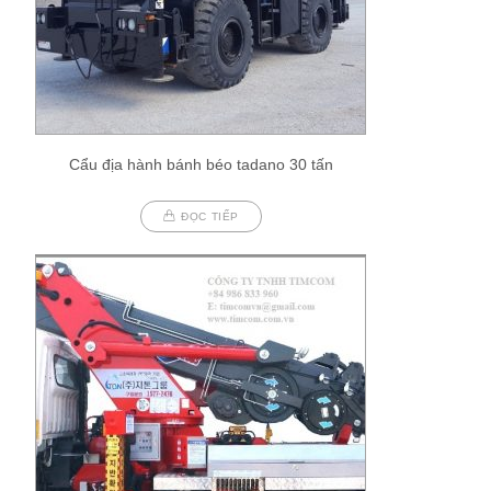
Cẩu địa hành bánh béo tadano 30 tấn
ĐỌC TIẾP