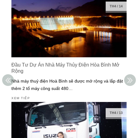
TH4
/
14
Đầu Tư Dự Án Nhà Máy Thủy Điện Hòa Bình Mở
Rộng
Nhà máy thuỷ điện Hoà Bình sẽ được mở rộng và lắp đặt
thêm 2 tổ máy công suất 480…
XEM TIẾP
TH4
/
13