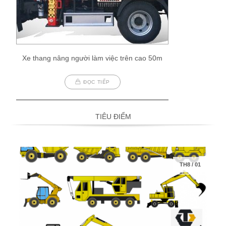
Xe thang nâng người làm việc trên cao 50m
ĐỌC TIẾP
TIÊU ĐIỂM
TH8
/
01