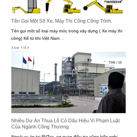
Tên Gọi Một Số Xe, Máy Thi Công Công Trình.
Tên gọi một số loại máy móc trong xây dựng ( Xe máy thi
công) Kể từ khi Việt Nam…
XEM TIẾP
TH6
/
10
Nhiều Dự Án Thua Lỗ Có Dấu Hiệu Vi Phạm Luật
Của Ngành Công Thương
Ngoài vụ án tại PVTex, cơ quan điều tra cũng kiến nghị