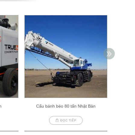
h
Cẩu bánh béo 80 tấn Nhật Bản
Cẩu
ĐỌC TIẾP