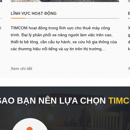
LĨNH VỰC HOẠT ĐỘNG
i
TIMCOM hoạt động trong lĩnh vực cho thuê máy công
X
trình. Đại lý phân phối xe nâng người làm việc trên cao,
g
thiết bị bê tông, cần cẩu tự hành, xe cứu hộ gia thông của
d
các thương hiệu nổi tiếng và uy tin trên thị trường...
k
Xem chi tiết
X
 SAO BẠN NÊN LỰA CHỌN
TIM