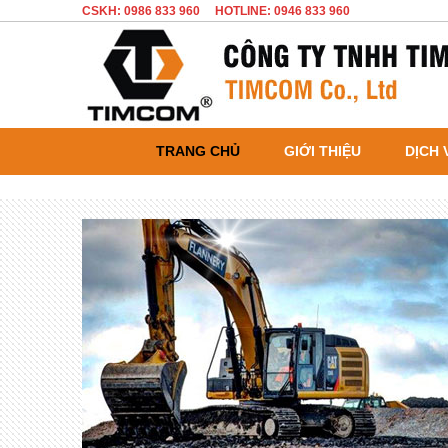
CSKH: 0986 833 960
HOTLINE: 0946 833 960
TRANG CHỦ
GIỚI THIỆU
DỊCH 