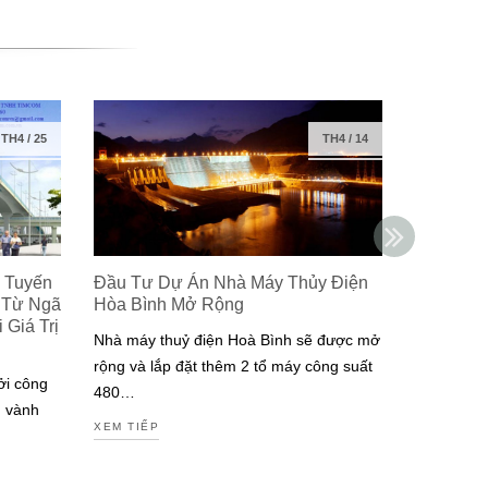
TH4
/
25
TH4
/
14
 Tuyến
Đầu Tư Dự Án Nhà Máy Thủy Điện
Isuzu Ra
 Từ Ngã
Hòa Bình Mở Rộng
Công Ng
Giá Trị
Đạt Chuẩ
Nhà máy thuỷ điện Hoà Bình sẽ được mở
Nam
rộng và lắp đặt thêm 2 tổ máy công suất
ởi công
Isuzu là m
480…
g vành
tiên tại V
XEM TIẾP
động cơ đ
XEM TIẾP