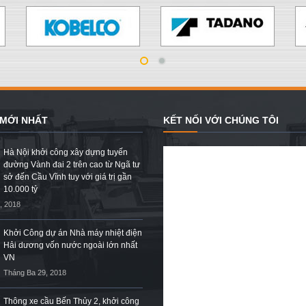
 MỚI NHẤT
KẾT NỐI VỚI CHÚNG TÔI
Hà Nội khởi công xây dựng tuyến
đường Vành đai 2 trên cao từ Ngã tư
sở đến Cầu Vĩnh tuy với giá trị gần
10.000 tỷ
, 2018
Khởi Công dự án Nhà máy nhiệt điện
Hải dương vốn nước ngoài lớn nhất
VN
Tháng Ba 29, 2018
Thông xe cầu Bến Thủy 2, khởi công