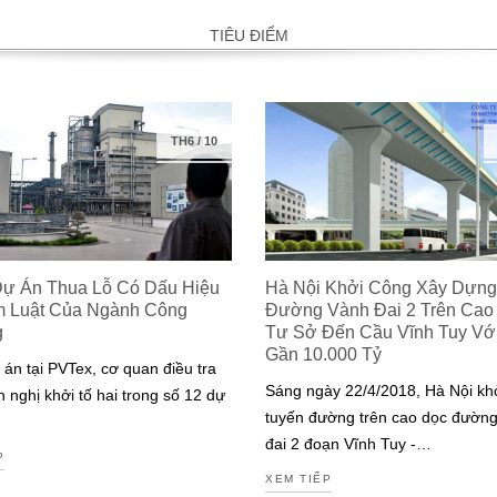
TIÊU ĐIỂM
TH6
/
10
Dự Án Thua Lỗ Có Dấu Hiệu
Hà Nội Khởi Công Xây Dựng
m Luật Của Ngành Công
Đường Vành Đai 2 Trên Cao
g
Tư Sở Đến Cầu Vĩnh Tuy Với 
Gần 10.000 Tỷ
 án tại PVTex, cơ quan điều tra
Sáng ngày 22/4/2018, Hà Nội kh
n nghị khởi tố hai trong số 12 dự
tuyến đường trên cao dọc đườn
đai 2 đoạn Vĩnh Tuy -…
P
XEM TIẾP