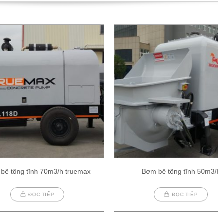
bê tông tĩnh 70m3/h truemax
Bơm bê tông tĩnh 50m3/
ĐỌC TIẾP
ĐỌC TIẾP