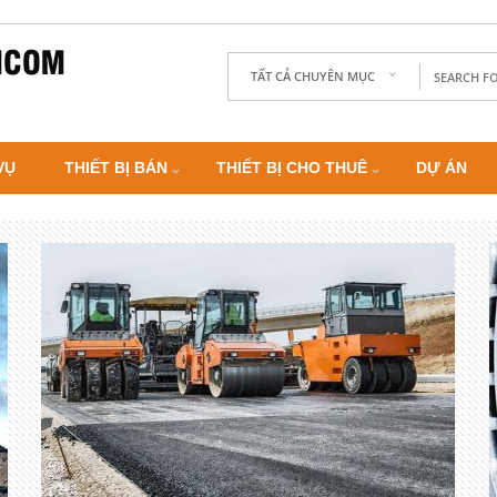
TẤT CẢ CHUYÊN MỤC
VỤ
THIẾT BỊ BÁN
THIẾT BỊ CHO THUÊ
DỰ ÁN