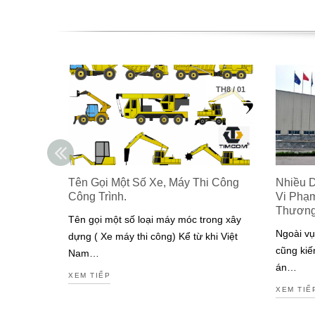
TH8
/
01
Tên Gọi Một Số Xe, Máy Thi Công
Nhiều 
Công Trình.
Vi Phạ
Thươn
Tên gọi một số loại máy móc trong xây
Ngoài vụ
dựng ( Xe máy thi công) Kể từ khi Việt
cũng kiế
Nam…
án…
XEM TIẾP
XEM TIẾ