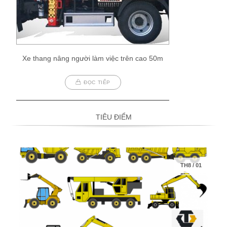
Xe thang nâng người làm việc trên cao 50m
ĐỌC TIẾP
TIÊU ĐIỂM
TH8
/
01