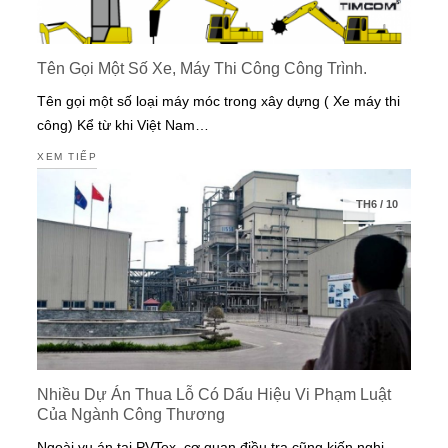
Tên Gọi Một Số Xe, Máy Thi Công Công Trình.
Tên gọi một số loại máy móc trong xây dựng ( Xe máy thi
công) Kể từ khi Việt Nam…
XEM TIẾP
TH6
/
10
Nhiều Dự Án Thua Lỗ Có Dấu Hiệu Vi Phạm Luật
Của Ngành Công Thương
Ngoài vụ án tại PVTex, cơ quan điều tra cũng kiến nghị