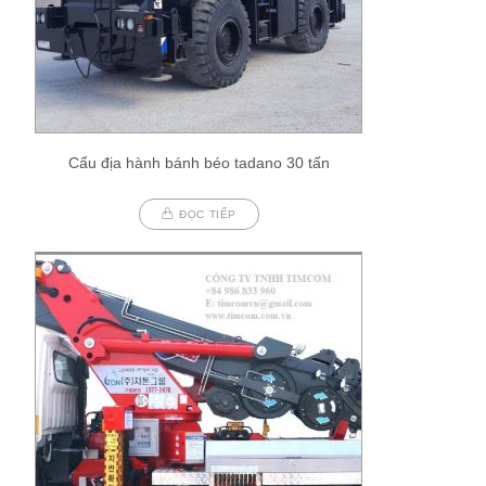
Cẩu địa hành bánh béo tadano 30 tấn
ĐỌC TIẾP