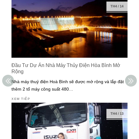
TH4
/
14
Đầu Tư Dự Án Nhà Máy Thủy Điện Hòa Bình Mở
Rộng
Nhà máy thuỷ điện Hoà Bình sẽ được mở rộng và lắp đặt
thêm 2 tổ máy công suất 480…
XEM TIẾP
TH4
/
13