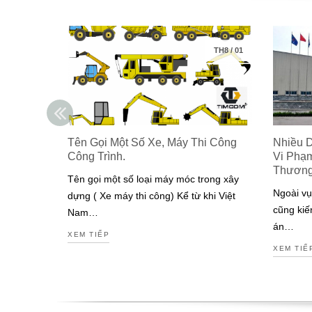
TH8
/
01
Tên Gọi Một Số Xe, Máy Thi Công
Nhiều 
Công Trình.
Vi Phạ
Thươn
Tên gọi một số loại máy móc trong xây
Ngoài vụ
dựng ( Xe máy thi công) Kể từ khi Việt
cũng kiế
Nam…
án…
XEM TIẾP
XEM TIẾ