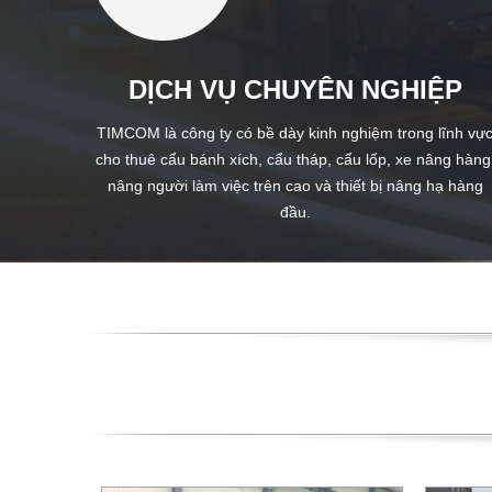
DỊCH VỤ CHUYÊN NGHIỆP
TIMCOM là công ty có bề dày kinh nghiệm trong lĩnh vự
cho thuê cẩu bánh xích, cẩu tháp, cẩu lốp, xe nâng hàng
nâng người làm việc trên cao và thiết bị nâng hạ hàng
đầu.