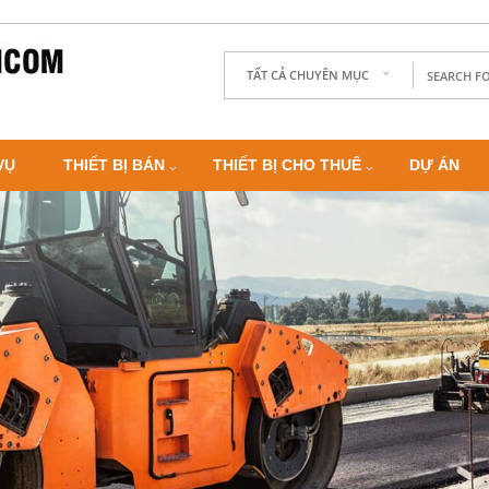
TẤT CẢ CHUYÊN MỤC
VỤ
THIẾT BỊ BÁN
THIẾT BỊ CHO THUÊ
DỰ ÁN