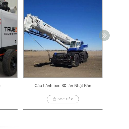
h
Cẩu bánh béo 80 tấn Nhật Bản
Cẩu
ĐỌC TIẾP