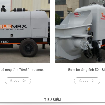
bê tông tĩnh 70m3/h truemax
Bơm bê tông tĩnh 50m3/
ĐỌC TIẾP
ĐỌC TIẾP
TIÊU ĐIỂM