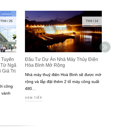
TH4
/
25
TH4
/
14
 Tuyến
Đầu Tư Dự Án Nhà Máy Thủy Điện
Isuzu Ra
 Từ Ngã
Hòa Bình Mở Rộng
Công Ng
Giá Trị
Đạt Chuẩ
Nhà máy thuỷ điện Hoà Bình sẽ được mở
Nam
rộng và lắp đặt thêm 2 tổ máy công suất
ởi công
Isuzu là m
480…
g vành
tiên tại V
XEM TIẾP
động cơ đ
XEM TIẾP