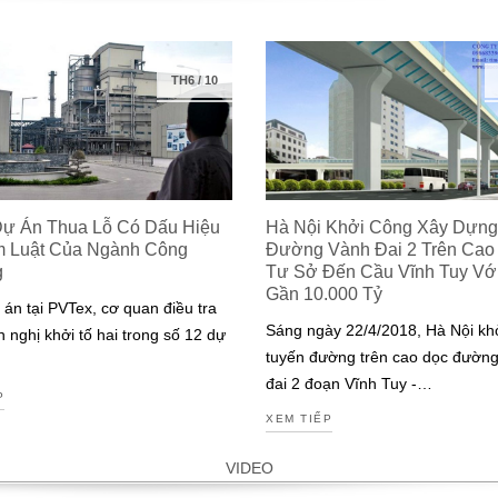
TH6
/
10
Dự Án Thua Lỗ Có Dấu Hiệu
Hà Nội Khởi Công Xây Dựng
m Luật Của Ngành Công
Đường Vành Đai 2 Trên Cao
g
Tư Sở Đến Cầu Vĩnh Tuy Với 
Gần 10.000 Tỷ
 án tại PVTex, cơ quan điều tra
Sáng ngày 22/4/2018, Hà Nội kh
n nghị khởi tố hai trong số 12 dự
tuyến đường trên cao dọc đườn
đai 2 đoạn Vĩnh Tuy -…
P
XEM TIẾP
VIDEO