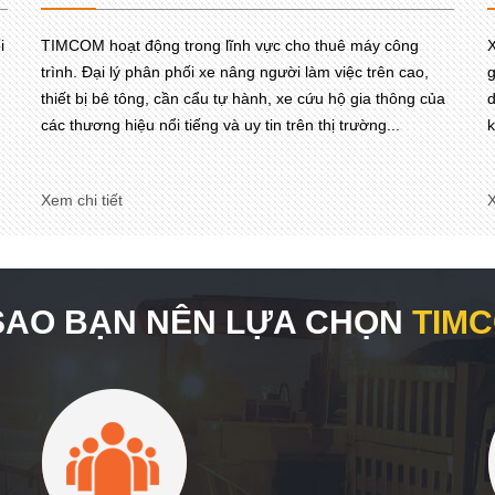
i
TIMCOM hoạt động trong lĩnh vực cho thuê máy công
X
trình. Đại lý phân phối xe nâng người làm việc trên cao,
g
thiết bị bê tông, cần cẩu tự hành, xe cứu hộ gia thông của
d
các thương hiệu nổi tiếng và uy tin trên thị trường...
k
Xem chi tiết
X
 SAO BẠN NÊN LỰA CHỌN
TIM