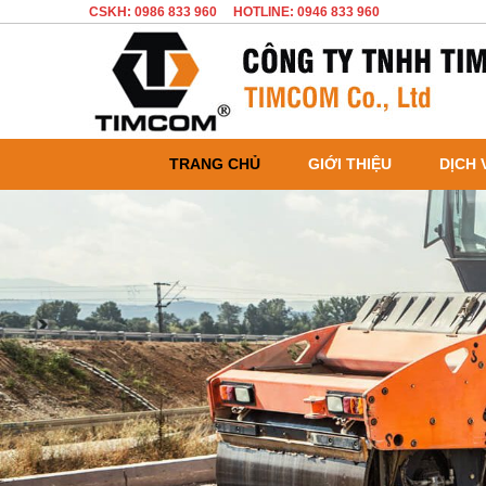
CSKH: 0986 833 960
HOTLINE: 0946 833 960
TRANG CHỦ
GIỚI THIỆU
DỊCH 