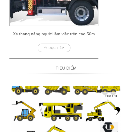
Xe thang nâng người làm việc trên cao 50m
ĐỌC TIẾP
TIÊU ĐIỂM
TH8
/
01