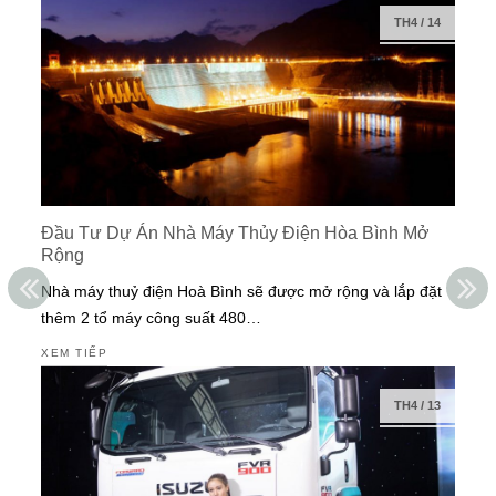
TH4
/
14
Đầu Tư Dự Án Nhà Máy Thủy Điện Hòa Bình Mở
Rộng
Nhà máy thuỷ điện Hoà Bình sẽ được mở rộng và lắp đặt
thêm 2 tổ máy công suất 480…
XEM TIẾP
TH4
/
13