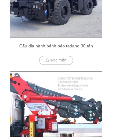
Cẩu địa hành bánh béo tadano 30 tấn
ĐỌC TIẾP