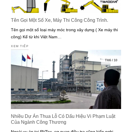
Tên Gọi Một Số Xe, Máy Thi Công Công Trình.
Tên gọi một số loại máy móc trong xây dựng ( Xe máy thi
công) Kể từ khi Việt Nam…
XEM TIẾP
TH6
/
10
Nhiều Dự Án Thua Lỗ Có Dấu Hiệu Vi Phạm Luật
Của Ngành Công Thương
Ngoài vụ án tại PVTex, cơ quan điều tra cũng kiến nghị