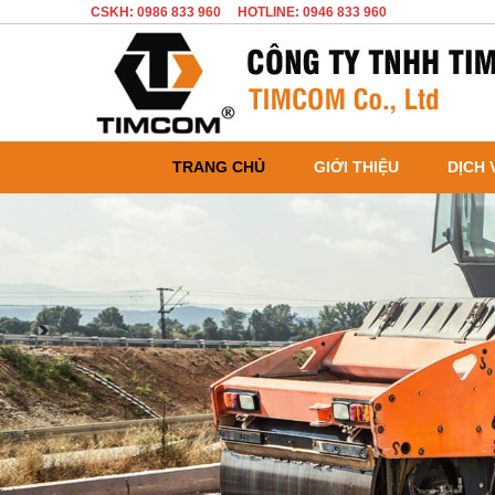
CSKH: 0986 833 960
HOTLINE: 0946 833 960
TRANG CHỦ
GIỚI THIỆU
DỊCH 