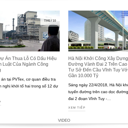
TH6
/
10
Dự Án Thua Lỗ Có Dấu Hiệu
Hà Nội Khởi Công Xây Dựng
m Luật Của Ngành Công
Đường Vành Đai 2 Trên Cao
g
Tư Sở Đến Cầu Vĩnh Tuy Với 
Gần 10.000 Tỷ
 án tại PVTex, cơ quan điều tra
Sáng ngày 22/4/2018, Hà Nội kh
n nghị khởi tố hai trong số 12 dự
tuyến đường trên cao dọc đườn
đai 2 đoạn Vĩnh Tuy -…
P
XEM TIẾP
VIDEO