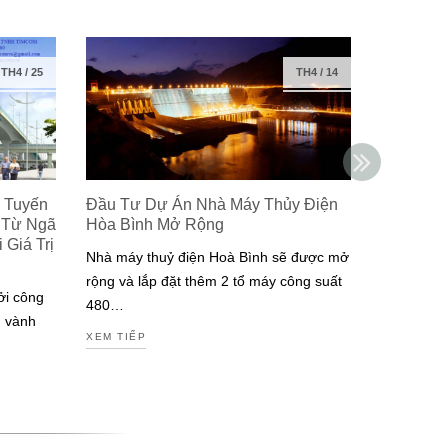
TH4
/
25
TH4
/
14
 Tuyến
Đầu Tư Dự Án Nhà Máy Thủy Điện
Isuzu Ra
 Từ Ngã
Hòa Bình Mở Rộng
Công Ng
Giá Trị
Đạt Chuẩ
Nhà máy thuỷ điện Hoà Bình sẽ được mở
Nam
rộng và lắp đặt thêm 2 tổ máy công suất
ởi công
Isuzu là m
480…
g vành
tiên tại V
XEM TIẾP
động cơ đ
XEM TIẾP