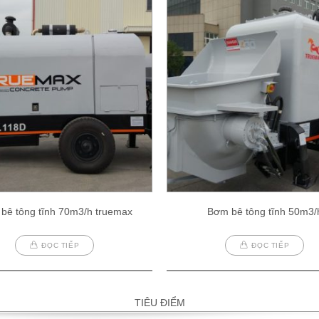
bê tông tĩnh 70m3/h truemax
Bơm bê tông tĩnh 50m3/
ĐỌC TIẾP
ĐỌC TIẾP
TIÊU ĐIỂM