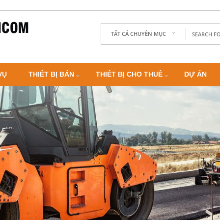
TẤT CẢ CHUYÊN MỤC
VỤ
THIẾT BỊ BÁN
THIẾT BỊ CHO THUÊ
DỰ ÁN