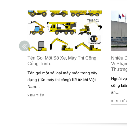
TH8
/
01
Tên Gọi Một Số Xe, Máy Thi Công
Nhiều 
Công Trình.
Vi Phạ
Thươn
Tên gọi một số loại máy móc trong xây
Ngoài vụ
dựng ( Xe máy thi công) Kể từ khi Việt
cũng kiế
Nam…
án…
XEM TIẾP
XEM TIẾ