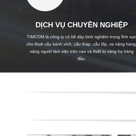
DỊCH VỤ CHUYÊN NGHIỆP
TIMCOM là công ty có bề dày kinh nghiệm trong lĩnh vự
cho thuê cẩu bánh xích, cẩu tháp, cẩu lốp, xe nâng hàng
nâng người làm việc trên cao và thiết bị nâng hạ hàng
đầu.