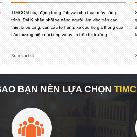
i
TIMCOM hoạt động trong lĩnh vực cho thuê máy công
X
trình. Đại lý phân phối xe nâng người làm việc trên cao,
g
thiết bị bê tông, cần cẩu tự hành, xe cứu hộ gia thông của
d
các thương hiệu nổi tiếng và uy tin trên thị trường...
k
Xem chi tiết
X
 SAO BẠN NÊN LỰA CHỌN
TIM