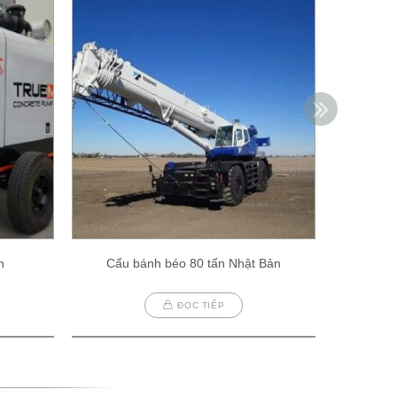
h
Cẩu bánh béo 80 tấn Nhật Bản
Cẩu
ĐỌC TIẾP