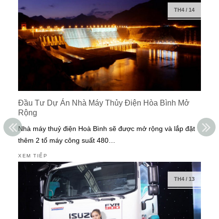
TH4
/
14
Đầu Tư Dự Án Nhà Máy Thủy Điện Hòa Bình Mở
Rộng
Nhà máy thuỷ điện Hoà Bình sẽ được mở rộng và lắp đặt
thêm 2 tổ máy công suất 480…
XEM TIẾP
TH4
/
13