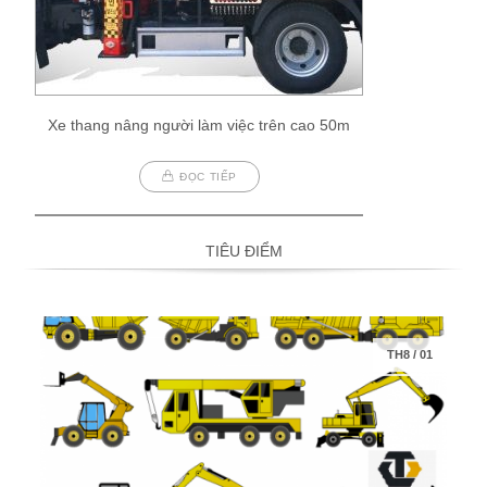
Xe thang nâng người làm việc trên cao 50m
ĐỌC TIẾP
TIÊU ĐIỂM
TH8
/
01