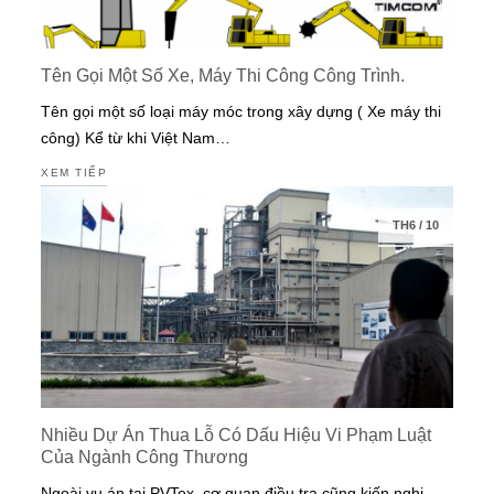
Tên Gọi Một Số Xe, Máy Thi Công Công Trình.
Tên gọi một số loại máy móc trong xây dựng ( Xe máy thi
công) Kể từ khi Việt Nam…
XEM TIẾP
TH6
/
10
Nhiều Dự Án Thua Lỗ Có Dấu Hiệu Vi Phạm Luật
Của Ngành Công Thương
Ngoài vụ án tại PVTex, cơ quan điều tra cũng kiến nghị