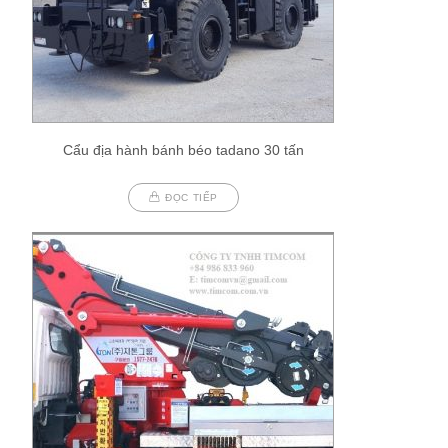
Cẩu địa hành bánh béo tadano 30 tấn
ĐỌC TIẾP