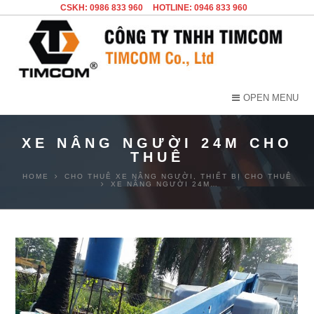
CSKH: 0986 833 960
HOTLINE: 0946 833 960
OPEN MENU
XE NÂNG NGƯỜI 24M CHO
THUÊ
HOME
CHO THUÊ XE NÂNG NGƯỜI
,
THIẾT BỊ CHO THUÊ
XE NÂNG NGƯỜI 24M…