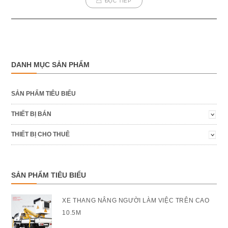
ĐỌC TIẾP
DANH MỤC SẢN PHẨM
SẢN PHẨM TIÊU BIỂU
THIẾT BỊ BÁN
THIẾT BỊ CHO THUÊ
SẢN PHẨM TIÊU BIỂU
XE THANG NÂNG NGƯỜI LÀM VIỆC TRÊN CAO
10.5M