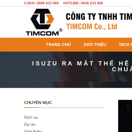
CSKH: 0986 833 960
HOTLINE: 0946 833 960
TRANG CHỦ
GIỚI THIỆU
DỊCH 
ISUZU RA MẮT THẾ H
CHU
CHUYÊN MỤC
Dịch vụ
Dự án
Giới thiệu