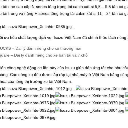
 tải nhẹ cao cấp N-series tổng trọng tải cabin xát-si 5,5 – 9,5 tấn có gi
 tải trung và nặng F-series tổng trọng tải cabin xát-si 11 – 24 tấn có gi
i ưu hóa chất lượng dịch vụ, Isuzu Việt Nam đã chính thức tách riêng 
UCKS – Đại lý dành riêng cho xe thương mại
uare – Đại lý dành riêng cho xe bán tải và 7 chỗ
tiến công nghệ động cơ lần này của Isuzu giúp đáp ứng tốt cho nhu c
àng. Các dòng xe đều được lắp ráp tại nhà máy ở Việt Nam bằng công 
 hóa của tổng thị trường xe tải Việt Nam.