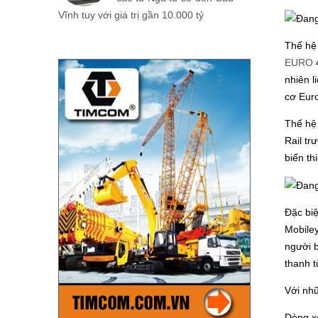
Vĩnh tuy với giá trị gần 10.000 tỷ
Thế hệ
EURO
4
nhiên l
cơ Euro
Thế hệ
Rail tr
biến th
Đặc biệ
Mobile
người b
thanh t
Với nhữ
Dòng xe