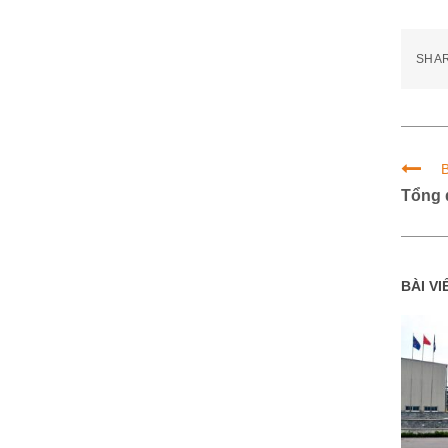
SHA
B
Tổng 
BÀI VI