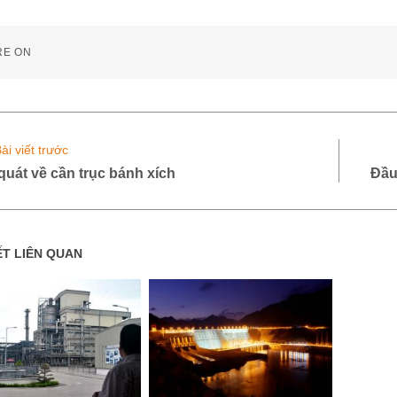
RE ON
ài viết trước
quát về cần trục bánh xích
Đầu
ẾT LIÊN QUAN