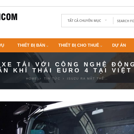
TẤT CẢ CHUYÊN MỤC
VỤ
THIẾT BỊ BÁN
THIẾT BỊ CHO THUÊ
DỰ ÁN
Ệ XE TẢI VỚI CÔNG NGHỆ ĐỘN
ẨN KHÍ THẢI EURO 4 TẠI VIỆT
HOME
TIN TỨC
ISUZU RA MẮT THẾ…