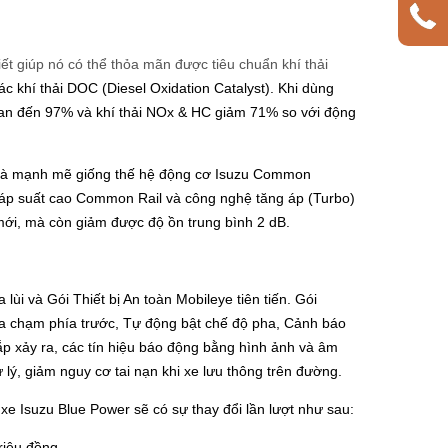
iết giúp nó có thể thỏa mãn được tiêu chuẩn khí thải
ác khí thải DOC (Diesel Oxidation Catalyst). Khi dùng
 than đến 97% và khí thải NOx & HC giảm 71% so với động
u và mạnh mẽ giống thế hệ động cơ Isuzu Common
tử áp suất cao Common Rail và công nghệ tăng áp (Turbo)
mới, mà còn giảm được độ ồn trung bình 2 dB.
ùi và Gói Thiết bị An toàn Mobileye tiên tiến. Gói
a chạm phía trước, Tự động bật chế độ pha, Cảnh báo
ắp xảy ra, các tín hiệu báo động bằng hình ảnh và âm
ử lý, giảm nguy cơ tai nạn khi xe lưu thông trên đường.
xe Isuzu Blue Power sẽ có sự thay đổi lần lượt như sau:
triệu đồng