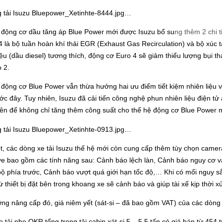
 động cơ dầu tăng áp Blue Power mới được Isuzu bổ su
ng thêm 2 chi t
 là bộ tuần hoàn khí thải EGR (Exhaust Gas Recirculation) và bộ xúc t
iệu (dầu diesel) tương thích, động cơ Euro 4 sẽ giảm thiểu lượng bụi
 2.
 động cơ Blue Power vẫn thừa hưởng hai ưu điểm tiết kiệm nhiên liệ
ước đây. Tuy nhiên, Isuzu đã cải tiến công nghệ phun nhiên liệu điện 
iên để không chỉ tăng thêm công suất cho thế hệ động cơ Blue Power 
t, các dòng xe tải Isuzu thế hệ mới còn cung cấp thêm tùy chọn camera l
ye bao gồm các tính năng sau: Cảnh báo lệch làn, Cảnh báo nguy cơ v
ộ phía trước, Cảnh báo vượt quá giới hạn tốc độ,… Khi có mối nguy s
ừ thiết bị đặt bên trong khoang xe sẽ cảnh báo và giúp tài xế kịp thời x
ng nâng cấp đó, giá niêm yết (sát-si – đã bao gồm VAT) của các dòng 
 tải nhẹ QKR tổng trọng tải cabin xát-si 5 – 5,5 tấn có giá bán từ 454 