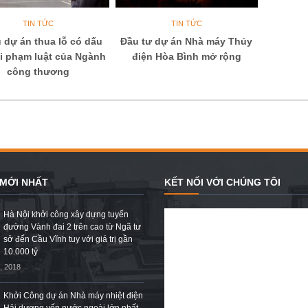
TIN TỨC
TIN TỨC
 dự án thua lỗ có dấu
Đầu tư dự án Nhà máy Thủy
vi phạm luật của Ngành
điện Hòa Bình mở rộng
công thương
 MỚI NHẤT
KẾT NỐI VỚI CHÚNG TÔI
Hà Nội khởi công xây dựng tuyến
đường Vành đai 2 trên cao từ Ngã tư
sở đến Cầu Vĩnh tuy với giá trị gần
10.000 tỷ
, 2018
Khởi Công dự án Nhà máy nhiệt điện