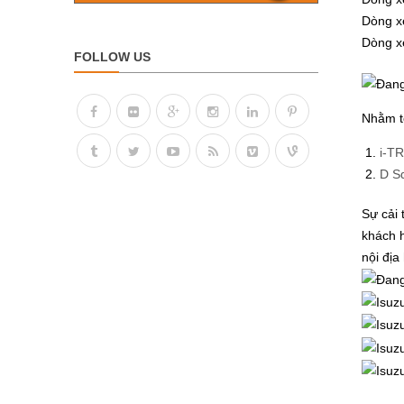
Dòng xe
Dòng xe
FOLLOW US
Nhằm tố
i-TR
D Sq
Sự cải 
khách h
nội địa