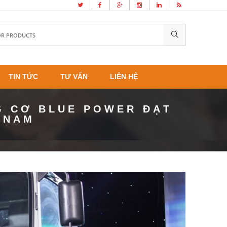
TIN TỨC
TƯ VẤN
LIÊN HỆ
G CƠ BLUE POWER ĐẠT
 NAM