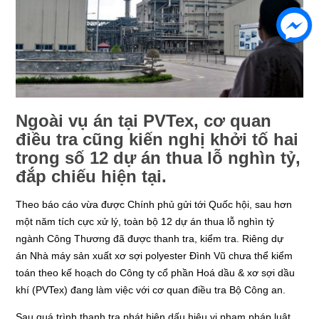
Ngoài vụ án tại PVTex, cơ quan
điều tra cũng kiến nghị khởi tố hai
trong số 12 dự án thua lỗ nghìn tỷ,
đắp chiếu hiện tại.
Theo báo cáo vừa được Chính phủ gửi tới Quốc hội, sau hơn
một năm tích cực xử lý, toàn bộ 12 dự án thua lỗ nghìn tỷ
ngành Công Thương đã được thanh tra, kiểm tra. Riêng dự
án Nhà máy sản xuất xơ sợi polyester Đình Vũ chưa thể kiểm
toán theo kế hoạch do Công ty cổ phần Hoá dầu & xơ sợi dầu
khí (PVTex) đang làm việc với cơ quan điều tra Bộ Công an.
Sau quá trình thanh tra phát hiện dấu hiệu vi phạm pháp luật,