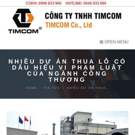
CSKH: 0986 833 960
HOTLINE: 0946 833 960
OPEN MENU
NHIỀU DỰ ÁN THUA LỖ CÓ
DẤU HIỆU VI PHẠM LUẬT
CỦA NGÀNH CÔNG
THƯƠNG
HOME
TIN TỨC
NHIỀU DỰ ÁN THUA…