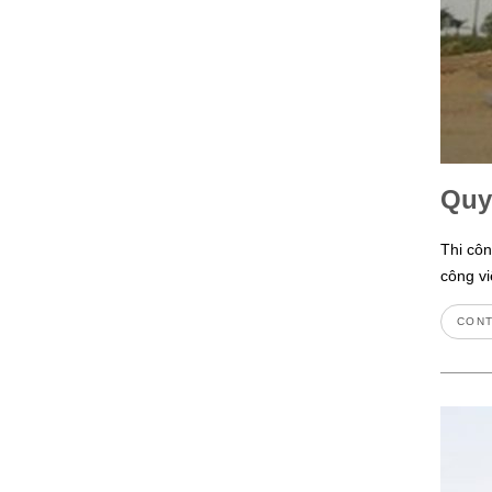
Quy
Thi côn
công vi
CONT