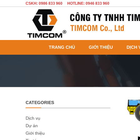
CSKH: 0986 833 960
HOTLINE: 0946 833 960
TRANG CHỦ
GIỚI THIỆU
DỊCH 
CATEGORIES
Dịch vụ
Dự án
Giới thiệu