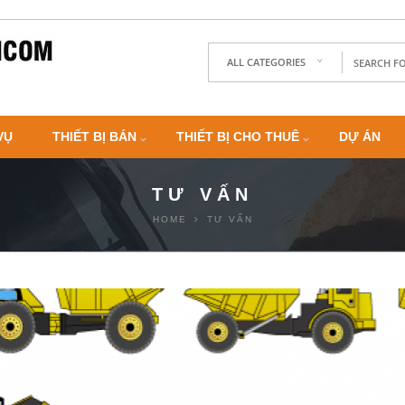
ALL CATEGORIES
VỤ
THIẾT BỊ BÁN
THIẾT BỊ CHO THUÊ
DỰ ÁN
TƯ VẤN
HOME
TƯ VẤN