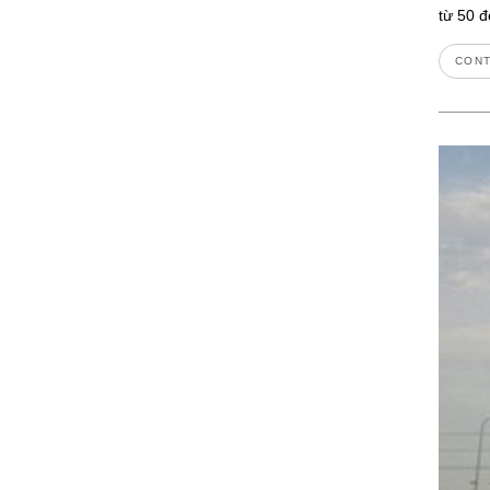
từ 50 đ
CONT