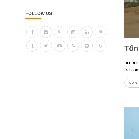
FOLLOW US
Tổn
hi nói 
trợ con
CONT