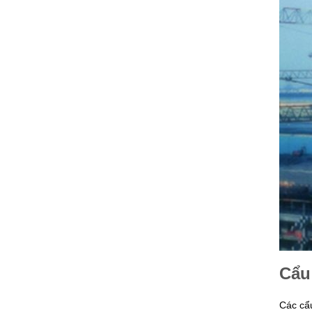
Cẩu
Các cẩ