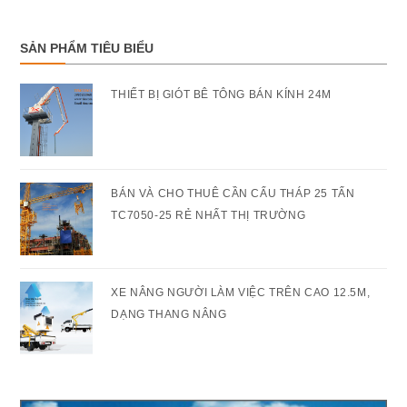
SẢN PHẨM TIÊU BIỂU
THIẾT BỊ GIÓT BÊ TÔNG BÁN KÍNH 24M
BÁN VÀ CHO THUÊ CẦN CẨU THÁP 25 TẤN
TC7050-25 RẺ NHẤT THỊ TRƯỜNG
XE NÂNG NGƯỜI LÀM VIỆC TRÊN CAO 12.5M,
DẠNG THANG NÂNG