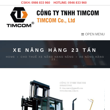
CSKH: 0986 833 960
HOTLINE: 0946 833 960
OPEN MENU
XE NÂNG HÀNG 23 TẤN
HOME
CHO THUÊ XE NÂNG HẠNG NẶNG
XE NÂNG HÀNG
23…