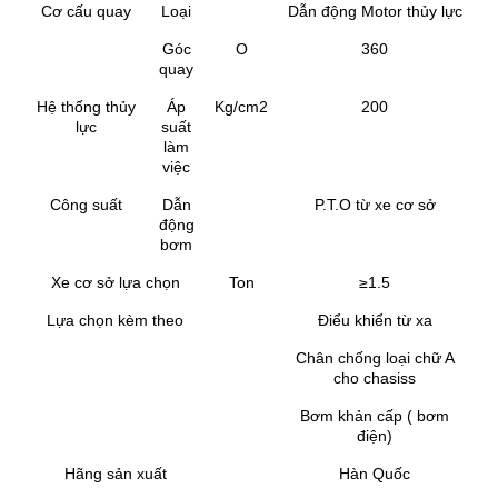
Cơ cấu quay
Loại
Dẫn động Motor thủy lực
Góc
O
360
quay
Hệ thống thủy
Áp
Kg/cm2
200
lực
suất
làm
việc
Công suất
Dẫn
P.T.O từ xe cơ sở
động
bơm
Xe cơ sở lựa chọn
Ton
≥1.5
Lựa chọn kèm theo
Điểu khiển từ xa
Chân chống loại chữ A
cho chasiss
Bơm khản cấp ( bơm
điện)
Hãng sản xuất
Hàn Quốc