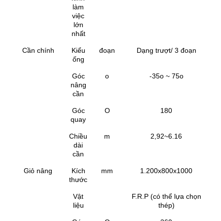
làm
việc
lớn
nhất
Cần chính
Kiểu
đoạn
Dạng trượt/ 3 đoạn
ống
Góc
o
-35
o
~ 75
o
nâng
cần
Góc
O
180
quay
Chiều
m
2,92~6.16
dài
cần
Giỏ nâng
Kích
mm
1.200x800x1000
thước
Vật
F.R.P (có thể lựa chọn
liệu
thép)