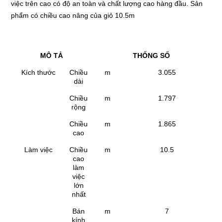
việc trên cao có độ an toàn và chất lượng cao hàng đầu. Sản
phẩm có chiều cao nâng của giỏ 10.5m
MÔ TẢ
THỐNG SỐ
Kích thước
Chiều
m
3.055
dài
Chiều
m
1.797
rộng
Chiều
m
1.865
cao
Làm việc
Chiều
m
10.5
cao
làm
việc
lớn
nhất
Bán
m
7
kính