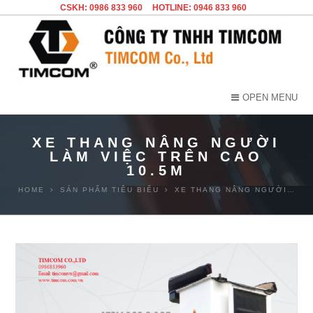
CSKH: 0986 833 960
HOTLINE: 0946 833 960
OPEN MENU
XE THANG NÂNG NGƯỜI
LÀM VIỆC TRÊN CAO
10.5M
HOME
SẢN PHẨM TIÊU BIỂU
XE THANG NÂNG NGƯỜI…