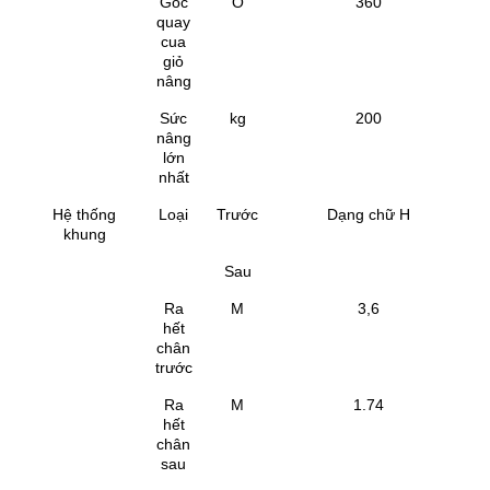
Góc
O
360
quay
cua
giỏ
nâng
Sức
kg
200
nâng
lớn
nhất
Hệ thống
Loại
Trước
Dạng chữ H
khung
Sau
Ra
M
3,6
hết
chân
trước
Ra
M
1.74
hết
chân
sau