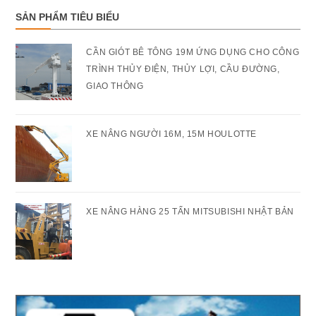
SẢN PHẨM TIÊU BIỂU
CẦN GIÓT BÊ TÔNG 19M ỨNG DỤNG CHO CÔNG
TRÌNH THỦY ĐIỆN, THỦY LỢI, CẦU ĐƯỜNG,
GIAO THÔNG
XE NÂNG NGƯỜI 16M, 15M HOULOTTE
XE NÂNG HÀNG 25 TẤN MITSUBISHI NHẬT BẢN