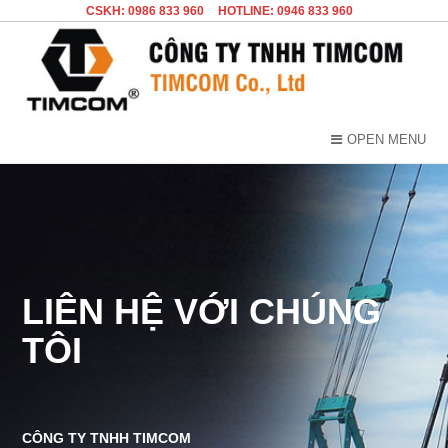
CSKH: 0986 833 960
HOTLINE: 0946 833 960
OPEN MENU
LIÊN HỆ VỚI CHÚNG
TÔI
CÔNG TY TNHH TIMCOM