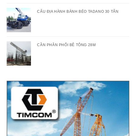
CẨU ĐỊA HÀNH BÁNH BÉO TADANO 30 TẤN
CẦN PHÂN PHỐI BÊ TÔNG 28M