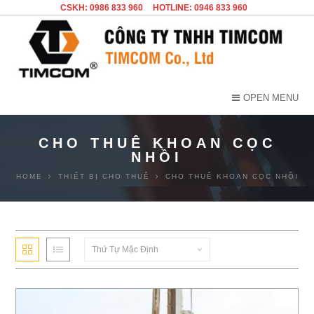
CSKH: 0986 833 960
HOTLINE: 0946 833 960
OPEN MENU
CHO THUÊ KHOAN CỌC
NHỒI
HOME
THIẾT BỊ CHO THUÊ
CHO THUÊ KHOAN CỌC NHỒI
Thứ Tự Mặc Định