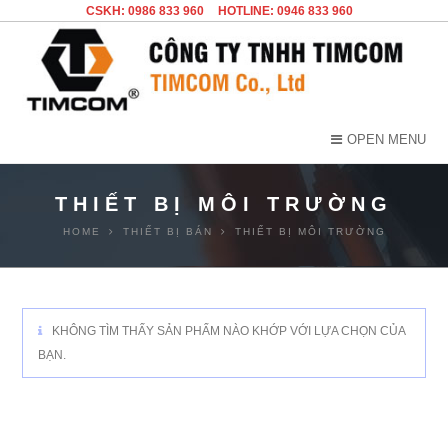
CSKH: 0986 833 960
HOTLINE: 0946 833 960
OPEN MENU
THIẾT BỊ MÔI TRƯỜNG
HOME
THIẾT BỊ BÁN
THIẾT BỊ MÔI TRƯỜNG
KHÔNG TÌM THẤY SẢN PHẨM NÀO KHỚP VỚI LỰA CHỌN CỦA
BẠN.