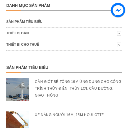
DANH MỤC SẢN PHẨM
SẢN PHẨM TIÊU BIỂU
THIẾT BỊ BÁN
THIẾT BỊ CHO THUÊ
SẢN PHẨM TIÊU BIỂU
CẦN GIÓT BÊ TÔNG 19M ỨNG DỤNG CHO CÔNG
TRÌNH THỦY ĐIỆN, THỦY LỢI, CẦU ĐƯỜNG,
GIAO THÔNG
XE NÂNG NGƯỜI 16M, 15M HOULOTTE