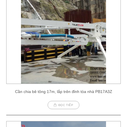
Cần chia bê tông 17m, lắp trên đỉnh tòa nhà PB17A3Z
ĐỌC TIẾP