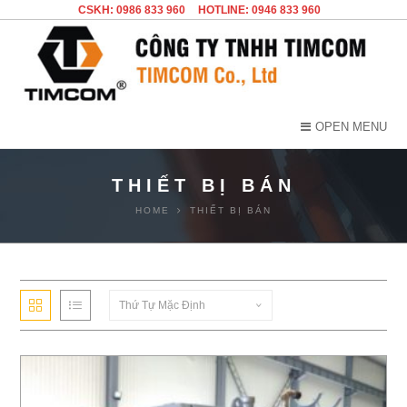
CSKH: 0986 833 960
HOTLINE: 0946 833 960
OPEN MENU
THIẾT BỊ BÁN
HOME
THIẾT BỊ BÁN
Thứ Tự Mặc Định