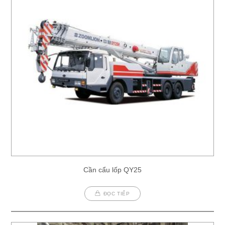
Cần cẩu lốp QY25
ĐỌC TIẾP