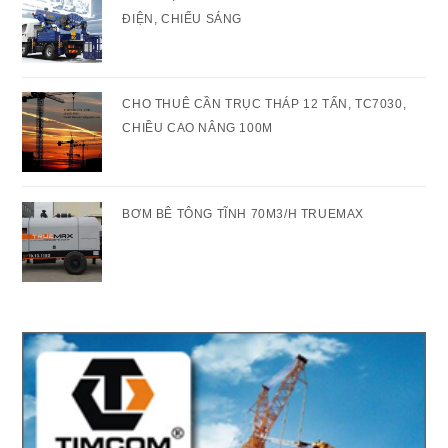
ĐIỆN, CHIẾU SÁNG
CHO THUÊ CẦN TRỤC THÁP 12 TẤN, TC7030,
CHIỀU CAO NÂNG 100M
BƠM BÊ TÔNG TĨNH 70M3/H TRUEMAX