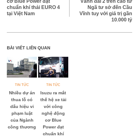
cơ Blue Power đạt
Vành đai 2 trên cao từ
chuẩn khí thải EURO 4
Ngã tư sở đến Cầu
tại Việt Nam
Vĩnh tuy với giá trị gần
10.000 tỷ
BÀI VIẾT LIÊN QUAN
TIN TỨC
TIN TỨC
Nhiều dự án
Isuzu ra mắt
thua lỗ có
thế hệ xe tải
dấu hiệu vi
với công
phạm luật
nghệ động
của Ngành
cơ Blue
công thương
Power đạt
chuẩn khí