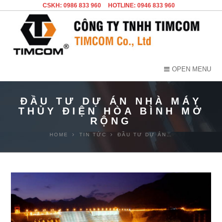
CSKH: 0986 833 960
HOTLINE: 0946 833 960
OPEN MENU
ĐẦU TƯ DỰ ÁN NHÀ MÁY
THỦY ĐIỆN HÒA BÌNH MỞ
RỘNG
HOME
TIN TỨC
ĐẦU TƯ DỰ ÁN…